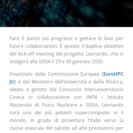
Fare il punto sui progressi e gettare le basi per
future collaborazioni. È questo il duplice obiettivo
del kick-off meeting del progetto Leonardo, che si
svolgerà alla SISSA il 29 e 30 gennaio 2020.
Finanziato dalla Commissione Europea (
EuroHPC
JU
) e dal Ministero dell’Università e della Ricerca,
ideato e gestito dal Consorzio Interuniversitario
Cineca in collaborazione con INFN – Istituto
Nazionale di Fisica Nucleare e SISSA, Leonardo
sarà uno dei più potenti supercomputer in il
mondo, in grado di proiettare l’Italia verso la
classe esascala del calcolo ad alte prestazioni per