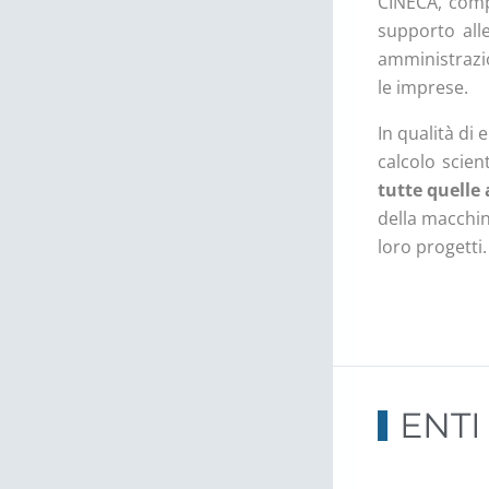
CINECA, com
supporto alle
amministrazio
le imprese.
In qualità di 
calcolo scien
tutte quelle
della macchin
loro progetti.
ENTI