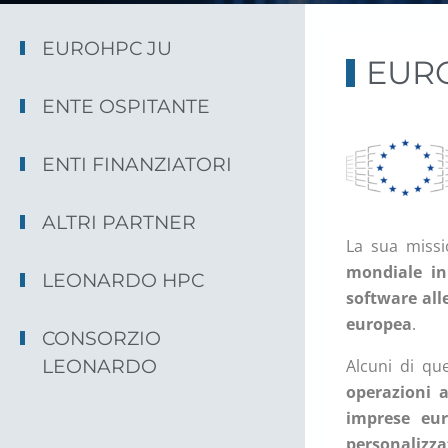
EUROHPC JU
EUR
ENTE OSPITANTE
ENTI FINANZIATORI
ALTRI PARTNER
La sua miss
mondiale in
LEONARDO HPC
software all
europea
.
CONSORZIO
LEONARDO
Alcuni di qu
operazioni 
imprese eur
personalizzat