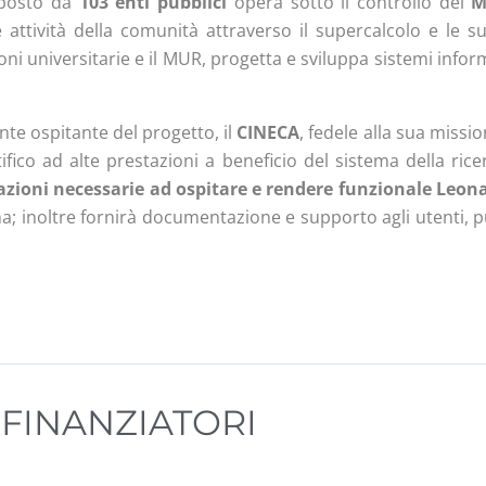
posto da
103 enti pubblici
opera sotto il controllo del
M
 attività della comunità attraverso il supercalcolo e le su
ni universitarie e il MUR, progetta e sviluppa sistemi inform
ente ospitante del progetto, il
CINECA
, fedele alla sua missi
tifico ad alte prestazioni a beneficio del sistema della ri
 azioni necessarie ad ospitare e rendere funzionale Leon
a; inoltre fornirà documentazione e supporto agli utenti, pu
 FINANZIATORI