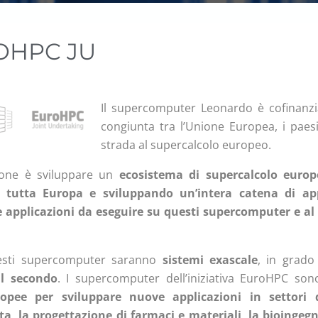
OHPC JU
Il supercomputer Leonardo è cofinanz
congiunta tra l’Unione Europea, i paesi
strada al supercalcolo europeo.
ione è sviluppare un
ecosistema di supercalcolo euro
 tutta Europa e sviluppando un’intera catena di ap
e applicazioni da eseguire su questi supercomputer e a
esti supercomputer saranno
sistemi exascale
, in grado
al secondo
. I supercomputer dell’iniziativa EuroHPC sono
opee per sviluppare nuove applicazioni in settori qu
a, la progettazione di farmaci e materiali, la bioingegn