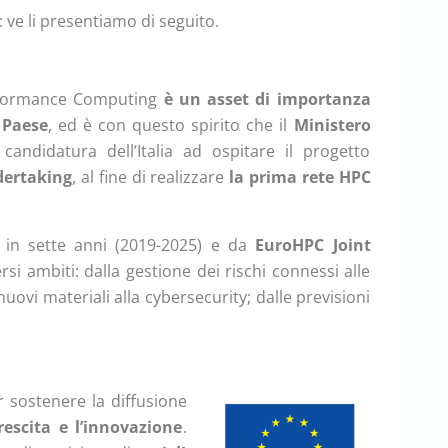
: ve li presentiamo di seguito.
rformance Computing
è un asset di importanza
a Paese
, ed è con questo spirito che il
Ministero
andidatura dell’Italia ad ospitare il progetto
dertaking
, al fine di realizzare
la prima rete HPC
i in sette anni (2019-2025) e da
EuroHPC
Joint
ersi ambiti: dalla gestione dei rischi connessi alle
uovi materiali alla cybersecurity; dalle previsioni
 sostenere la diffusione
rescita e l’innovazione
.