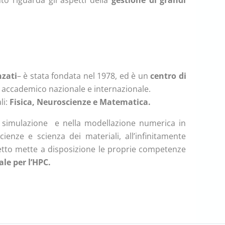
o riguarda gli aspetti della
gestione di grandi
nzati
– è stata fondata nel 1978, ed è un
centro di
accademico nazionale e internazionale.
li:
Fisica, Neuroscienze e Matematica.
 simulazione e nella modellazione
numerica
in
cienze e scienza dei materiali, all’infinitamente
ogetto mette a disposizione le proprie competenze
le per l’HPC.