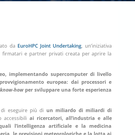
iato da
EuroHPC Joint Undertaking
, un’iniziativa
 firmatari e partner privati creata per aprire la
peo, implementando supercomputer di livello
provvigionamento europea: dai processori e
l
know-how
per sviluppare una forte esperienza
 di eseguire più di
un miliardo di miliardi di
 accessibili
ai ricercatori, all’industria e alle
ali l’intelligenza artificiale e la medicina
eria, le previsioni meteorologiche e la lotta ai