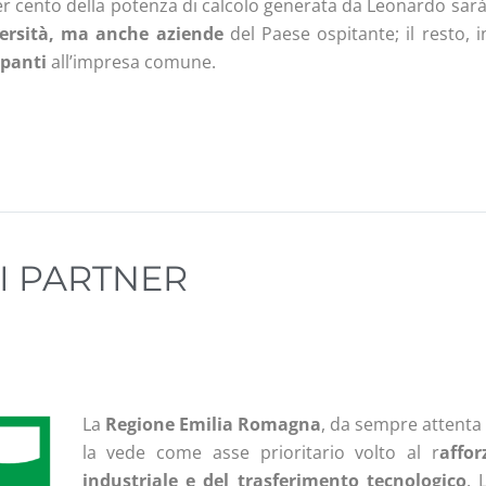
0 per cento della potenza di calcolo generata da Leonardo sar
versità, ma anche aziende
del Paese ospitante; il resto, i
ipanti
all’impresa comune.
I PARTNER
La
Regione
Emilia Romagna
, da sempre attenta 
la vede come asse prioritario volto al r
affor
industriale e del trasferimento tecnologico
. 