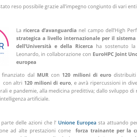
stato reso possibile grazie all’impegno congiunto di vari enti
La
ricerca d’avanguardia
nel campo dell’High Pe
strategica a livello internazionale per il sistem
dell’Università e della Ricerca
ha sostenuto la c
Leonardo, in collaborazione con
EuroHPC
Joint Un
europea
è finanziato dal
MUR
con
120 milioni di euro
distribuit
con altri
120 milioni di euro
, e avrà ripercussioni in div
ali e pandemie, alla medicina predittiva; dallo sviluppo di n
ntelligenza artificiale.
 parte delle azioni che l’
Unione Europea
sta attuando per
zione ad alte prestazioni come
forza trainante per la c