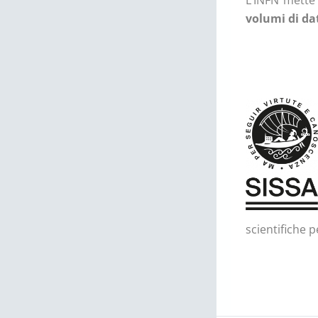
L’INFN mette
volumi di dat
scientifiche 