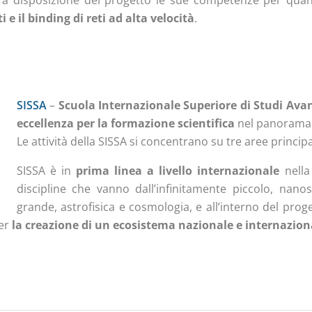
 a disposizione del progetto le sue competenze per quant
i e il binding di reti ad alta velocità
.
SISSA
–
Scuola Internazionale Superiore di Studi Ava
eccellenza per la formazione
scientifica
nel panorama 
Le attività della SISSA si concentrano su tre aree principa
SISSA è in
prima linea a livello internazionale
nella
discipline che vanno dall’infinitamente piccolo, nanos
grande, astrofisica e cosmologia, e all’interno del pr
per
la creazione di un ecosistema nazionale e internaziona