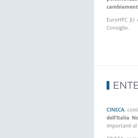
cambiamenti 
EuroHPC JU è
Consiglio.
ENTE
CINECA
, cos
dell’Italia N
importanti a