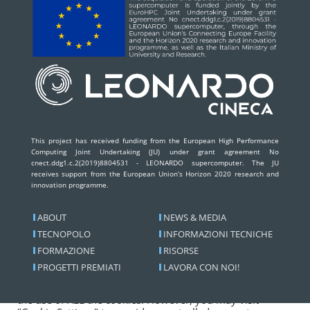
This project has received funding from the European High Performance
Computing Joint Undertaking (JU) under grant agreement No
cnect.ddg1.c.2(2019)8804531 - LEONARDO supercomputer. The JU
receives support from the European Union’s Horizon 2020 research and
innovation programme.
ABOUT
NEWS & MEDIA
TECNOPOLO
INFORMAZIONI TECNICHE
FORMAZIONE
RISORSE
We use cookies on our website to give you the most
PROGETTI PREMIATI
LAVORA CON NOI!
relevant experience by remembering your preferences
and repeat visits. By clicking “Accept All”, you consent to
the use of ALL the cookies. However, you may visit