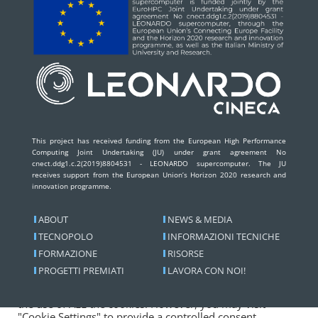
This project has received funding from the European High Performance
Computing Joint Undertaking (JU) under grant agreement No
cnect.ddg1.c.2(2019)8804531 - LEONARDO supercomputer. The JU
receives support from the European Union’s Horizon 2020 research and
innovation programme.
ABOUT
NEWS & MEDIA
TECNOPOLO
INFORMAZIONI TECNICHE
FORMAZIONE
RISORSE
We use cookies on our website to give you the most
PROGETTI PREMIATI
LAVORA CON NOI!
relevant experience by remembering your preferences
and repeat visits. By clicking “Accept All”, you consent to
the use of ALL the cookies. However, you may visit
"Cookie Settings" to provide a controlled consent.