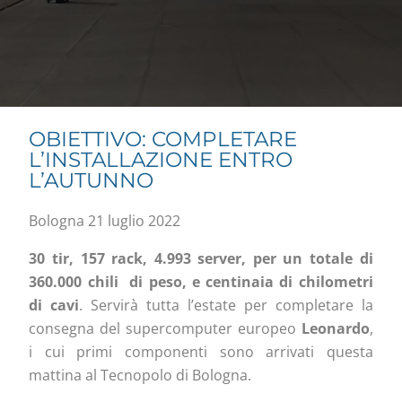
OBIETTIVO: COMPLETARE
L’INSTALLAZIONE ENTRO
L’AUTUNNO
Bologna 21 luglio 2022
30 tir, 157 rack, 4.993 server, per un totale di
360.000 chili di peso, e centinaia di chilometri
di cavi
. Servirà tutta l’estate per completare la
consegna del supercomputer europeo
Leonardo
,
i cui primi componenti sono arrivati questa
mattina al Tecnopolo di Bologna.